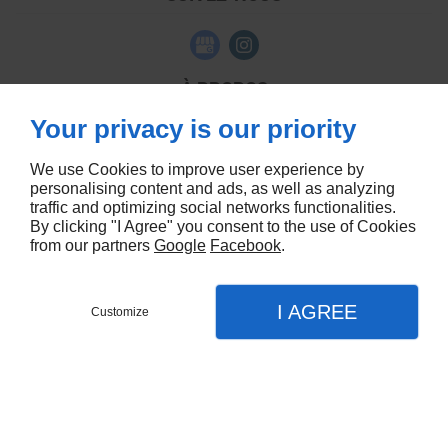
À PROPOS
Your privacy is our priority
Accueil
Contactez-nous
We use Cookies to improve user experience by
Mentions légales
personalising content and ads, as well as analyzing
Plan du site
traffic and optimizing social networks functionalities.
By clicking "I Agree" you consent to the use of Cookies
from our partners
Google
Facebook
.
I AGREE
Customize
CONTACTEZ-NOUS
MENU
APPEL
PLAN
Accueil
Conception de site web
Nos prestations